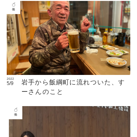
働
2022
岩手から飯綱町に流れついた、す
5/9
ーさんのこと
働