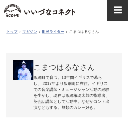
ベ
ガ
タグで探
イースト
ウエスト
ン
ジ
す
マガジ
アク
いいづなコネ
飯綱町に
お問い
ン公式
セス
クトとは
ついて
合わせ
ト
ン
トップ
›
マガジン
›
町民ライター
›
こまつはるなさん
こまつはるなさん
飯綱町で育つ。13年間イギリスで暮ら
し、 2017年より飯綱町に在住。イギリス
での音楽講師・ミュージシャン活動の経験
を生かし、現在は飯綱権現太鼓の指導者、
英会話講師として活動中。なぜかコント出
演などもする。無類のカレー好き。