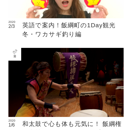
2020
英語で案内！飯綱町の1Day観光
2/3
冬・ワカサギ釣り編
遊
2020
和太鼓で心も体も元気に！ 飯綱権
1/6