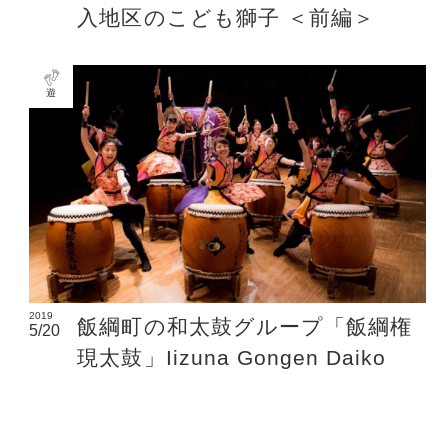
入地区のこども獅子 ＜前編＞
遊
2019
飯綱町の和太鼓グループ「飯綱権
5/20
現太鼓」Iizuna Gongen Daiko