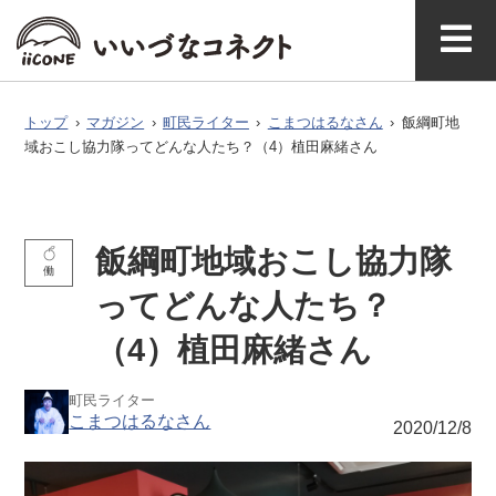
ベ
ガ
タグで探
イースト
ウエスト
ン
ジ
す
マガジ
アク
いいづなコネ
飯綱町に
お問い
ン公式
セス
クトとは
ついて
合わせ
ト
ン
トップ
›
マガジン
›
町民ライター
›
こまつはるなさん
›
飯綱町地
域おこし協力隊ってどんな人たち？（4）植田麻緒さん
飯綱町地域おこし協力隊
働
ってどんな人たち？
（4）植田麻緒さん
町民ライター
こまつはるなさん
2020/12/8