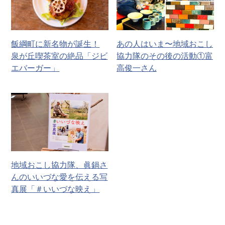
飯綱町に新名物が誕生！
あの人はいま〜地域おこし
泉が丘喫茶室の絶品「ジビ
協力隊のその後の活動①富
エバーガー」
高俊一さん
地域おこし協力隊、眞鍋さ
んのいいづな愛を伝える写
真展「＃いいづな映え」