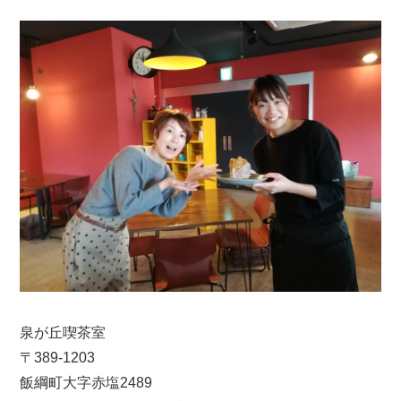
泉が丘喫茶室
〒389-1203
飯綱町大字赤塩2489