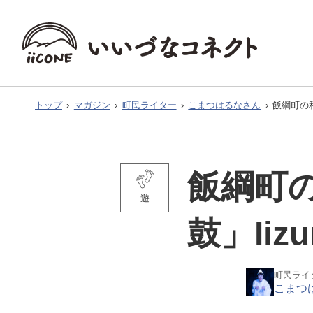
トップ
›
マガジン
›
町民ライター
›
こまつはるなさん
›
飯綱町の和
飯綱町
遊
鼓」Iizu
町民ライ
こまつ