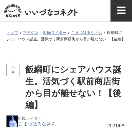
ベ
ガ
タグで探
イースト
ウエスト
ン
ジ
す
マガジ
アク
いいづなコネ
飯綱町に
お問い
ン公式
セス
クトとは
ついて
合わせ
ト
ン
トップ
›
マガジン
›
町民ライター
›
こまつはるなさん
›
飯綱町に
シェアハウス誕生。活気づく駅前商店街から目が離せない！【後編】
飯綱町にシェアハウス誕
暮
生。活気づく駅前商店街
から目が離せない！【後
編】
町民ライター
こまつはるなさん
2021/6/5