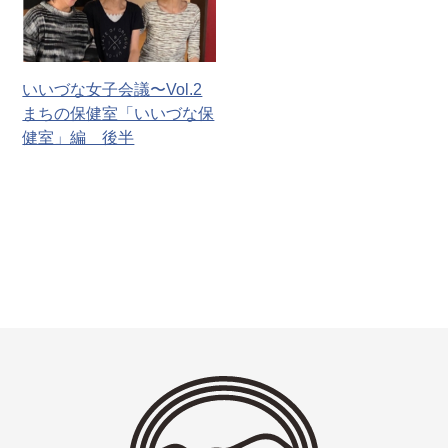
いいづな女子会議〜Vol.2
まちの保健室「いいづな保
健室」編 後半