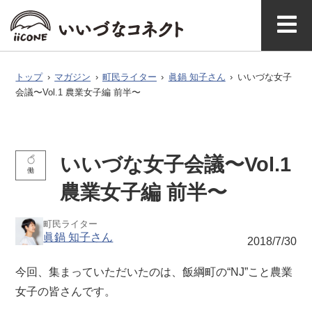
ベ
ガ
タグで探
イースト
ウエスト
ン
ジ
す
マガジ
アク
いいづなコネ
飯綱町に
お問い
ン公式
セス
クトとは
ついて
合わせ
ト
ン
トップ
›
マガジン
›
町民ライター
›
眞鍋 知子さん
›
いいづな女子
会議〜Vol.1 農業女子編 前半〜
いいづな女子会議〜Vol.1
働
農業女子編 前半〜
町民ライター
眞鍋 知子さん
2018/7/30
今回、集まっていただいたのは、飯綱町の“NJ”こと農業
女子の皆さんです。