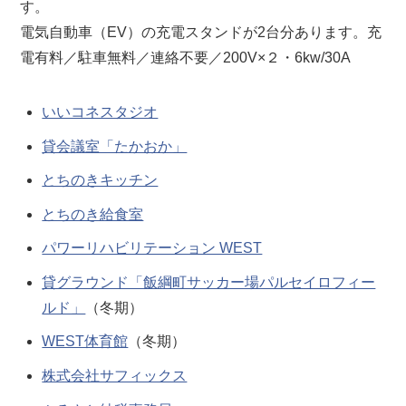
す。
電気自動車（EV）の充電スタンドが2台分あります。充
電有料／駐車無料／連絡不要／200V×２・6kw/30A
いいコネスタジオ
貸会議室「たかおか」
とちのきキッチン
とちのき給食室
パワーリハビリテーション WEST
貸グラウンド「飯綱町サッカー場パルセイロフィー
ルド」
（冬期）
WEST体育館
（冬期）
株式会社サフィックス