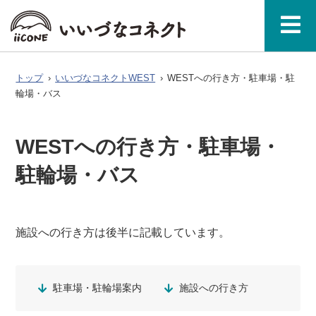
ベ
ガ
タグで探
イースト
ウエスト
ン
ジ
す
料金
ア
いいづなコ
飯綱町
お問い
WEST
表・利
ク
ネクトとは
につい
合わせ
ト
ン
公式
用規約
セ
て
ス
トップ
›
いいづなコネクトWEST
›
WESTへの行き方・駐車場・駐
輪場・バス
WESTへの行き方・駐車場・
駐輪場・バス
施設への行き方は後半に記載しています。
駐車場・駐輪場案内
施設への行き方