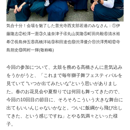
気合十分！会場を魅了した普光寺西支部若連のみなさん：①伊
藤隆志②松澤一憲③久遠奈津子④丸山英隆⑤町田尚毅⑥清水裕
希⑦長島伸五⑧髙橋洋祐⑨和田達也⑩渋澤優介⑪渋澤秀昭⑫寺
島朔史⑬岡村一輝(敬称略)
今回の参加について、太鼓を務める髙橋さんに意気込み
をうかがうと、「これまで毎年獅子舞フェスティバルを
見ていて “いつか出てみたいな”という思いがありまし
た。春のお花見会や夏祭りでは何回も舞ってきたので、
今回の10回目の節目に、そろそろこういう大きな舞台に
出てもいいんじゃないかなと。ついに飯綱から飛び出し
てきた、という感じですね」とやる気満々といった様
子。