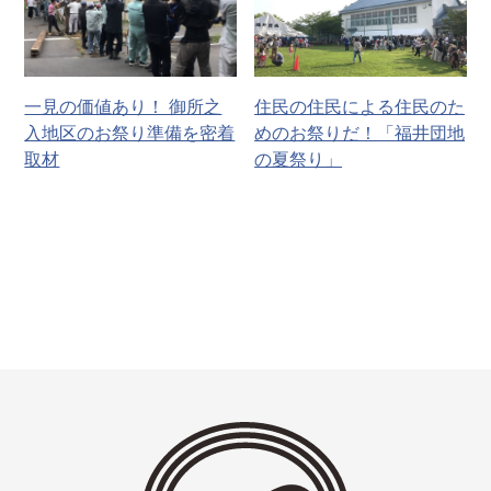
一見の価値あり！ 御所之
住民の住民による住民のた
入地区のお祭り準備を密着
めのお祭りだ！「福井団地
取材
の夏祭り」