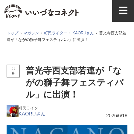
ベ
ガ
タグで探
イースト
ウエスト
ン
ジ
す
マガジ
アク
いいづなコネ
飯綱町に
お問い
ン公式
セス
クトとは
ついて
合わせ
ト
ン
トップ
›
マガジン
›
町民ライター
›
KAORUさん
›
普光寺西支部若
連が「ながの獅子舞フェスティバル」に出演！
普光寺西支部若連が「な
暮
がの獅子舞フェスティバ
ル」に出演！
町民ライター
KAORUさん
2026/6/18