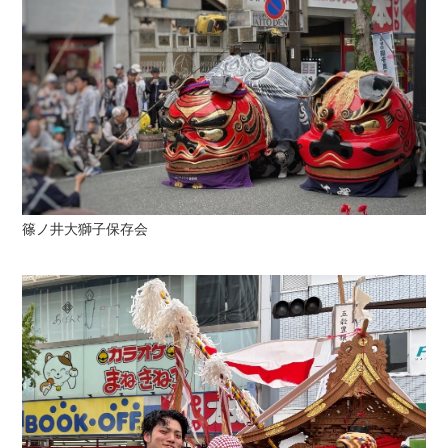
篠ノ井大獅子保存会