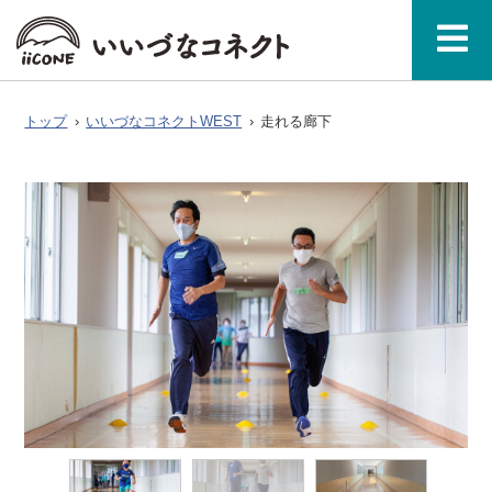
ベ
ガ
タグで探
イースト
ウエスト
ン
ジ
す
料金
ア
いいづなコ
飯綱町
お問い
WEST
表・利
ク
ネクトとは
につい
合わせ
ト
ン
公式
用規約
セ
て
ス
トップ
›
いいづなコネクトWEST
›
走れる廊下