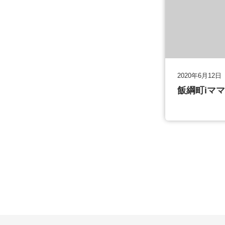
2020年6月12日
飯綱町iマ