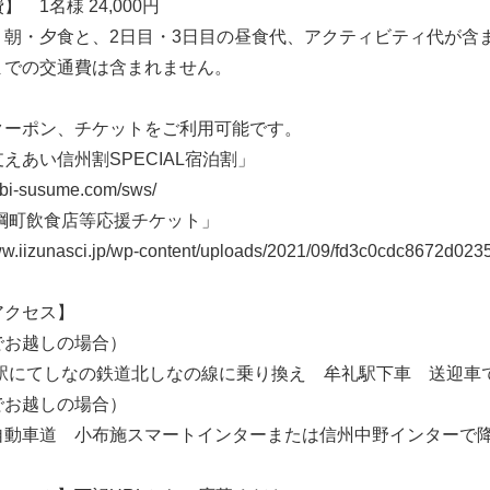
】 1名様 24,000円
、朝・夕食と、2日目・3日目の昼食代、アクティビティ代が含
までの交通費は含まれません。
クーポン、チケットをご利用可能です。
えあい信州割SPECIAL宿泊割」
tabi-susume.com/sws/
町飲食店等応援チケット」
www.iizunasci.jp/wp-content/uploads/2021/09/fd3c0cdc8672d0
アクセス】
でお越しの場合）
野駅にてしなの鉄道北しなの線に乗り換え 牟礼駅下車 送迎車で
でお越しの場合）
自動車道 小布施スマートインターまたは信州中野インターで降