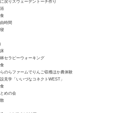
0 宿に戻りスウェーデントーチ作り
入浴
夕食
 自由時間
就寝
）
起床
0 森林セラピーウォーキング
朝食
0 のらのらファームでりんご収穫ほか農体験
5 施設見学「いいづなコネクトWEST」
昼食
 まとめの会
解散