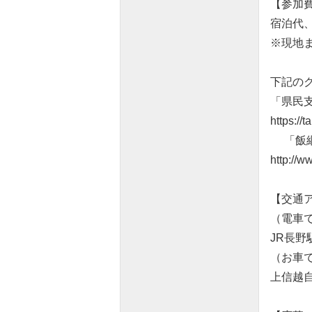
【参加費
宿泊代
※現地
下記の
「県民支
https://
「飯綱
http://
【交通
（電車
JR長
（お車
上信越