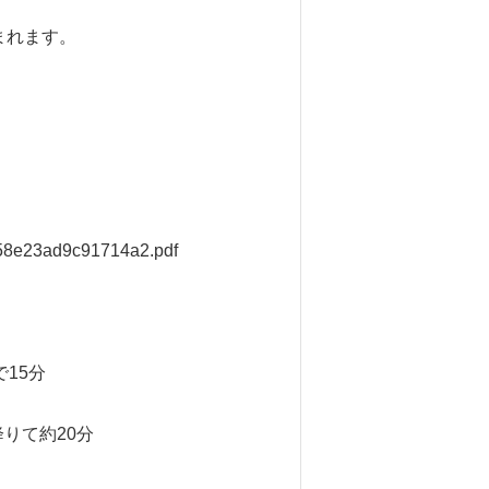
まれます。
2358e23ad9c91714a2.pdf
15分
りて約20分