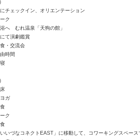
）
0 宿にチェックイン、オリエンテーション
 ワーク
0 入浴へ むれ温泉「天狗の館」
 宿にて演劇鑑賞
 夕食・交流会
 自由時間
就寝
）
起床
 朝ヨガ
朝食
 ワーク
昼食
0 「いいづなコネクトEAST」に移動して、コワーキングスペー