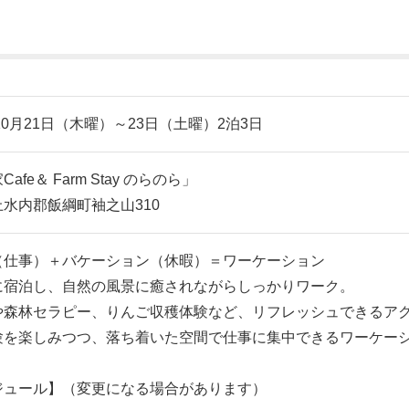
年10月21日（木曜）～23日（土曜）2泊3日
afe＆ Farm Stay のらのら」
水内郡飯綱町袖之山310
（仕事）＋バケーション（休暇）＝ワーケーション
に宿泊し、自然の風景に癒されながらしっかりワーク。
や森林セラピー、りんご収穫体験など、リフレッシュできるア
験を楽しみつつ、落ち着いた空間で仕事に集中できるワーケー
ジュール】（変更になる場合があります）