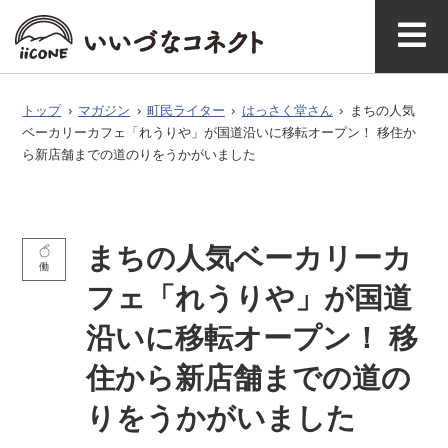
ベ
ガ
タグで探
イースト
ウエスト
ン
ジ
す
マガジ
アク
いいづなコネ
飯綱町に
お問い
ン公式
セス
クトとは
ついて
合わせ
ト
ン
トップ
›
マガジン
›
町民ライター
›
はっさく堂さん
›
まちの人気
ベーカリーカフェ「れうりや」が国道沿いに移転オープン！ 移住か
ら新店舗までの道のりをうかがいました
まちの人気ベーカリーカ
働
フェ「れうりや」が国道
沿いに移転オープン！ 移
住から新店舗までの道の
りをうかがいました