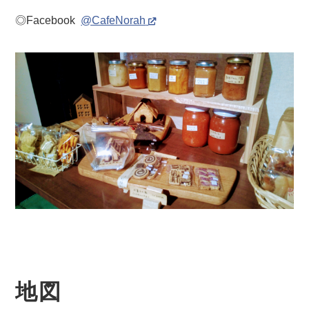
◎Facebook
@CafeNorah
地図