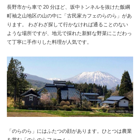
⻑野市から車で 20 分ほど、坂中トンネルを抜けた飯綱
町袖之山地区の山の中に「古民家カフェのらのら」があ
ります。 わざわざ探して行かなければ通ることのない
ような場所ですが、地元で採れた新鮮な野菜にこだわっ
て丁寧に手作りした料理が人気です。
「のらのら」にはふたつの顔があります。ひとつは農業
を営む「のらのらファーム」。