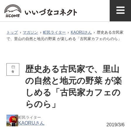
ベ
ガ
タグで探
イースト
ウエスト
ン
ジ
す
マガジ
アク
いいづなコネ
飯綱町に
お問い
ン公式
セス
クトとは
ついて
合わせ
ト
ン
トップ
›
マガジン
›
町民ライター
›
KAORUさん
›
歴史ある古⺠家
で、里山の自然と地元の野菜 が楽しめる「古⺠家カフェのらのら」
歴史ある古⺠家で、里山
食
の自然と地元の野菜 が楽
しめる「古⺠家カフェの
らのら」
町民ライター
KAORUさん
2019/3/6