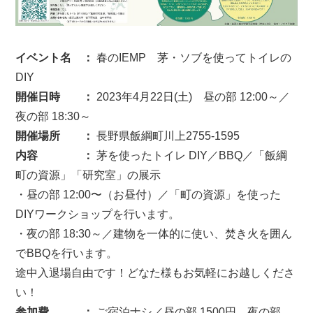
イベント名 ：
春のIEMP 茅・ソブを使ってトイレの
DIY
開催日時 ：
2023年4月22日(土) 昼の部 12:00～／
夜の部 18:30～
開催場所 ：
長野県飯綱町川上2755-1595
内容 ：
茅を使ったトイレ DIY／BBQ／「飯綱
町の資源」「研究室」の展示
・昼の部 12:00〜（お昼付）／「町の資源」を使った
DIYワークショップを行います。
・夜の部 18:30～／建物を一体的に使い、焚き火を囲ん
でBBQを行います。
途中入退場自由です！どなた様もお気軽にお越しくださ
い！
参加費 ：
ご宿泊ナシ／昼の部 1500円、夜の部