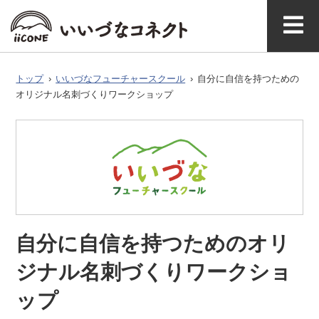
ベ
ガ
タグで探
イースト
ウエスト
ン
ジ
す
アクセ
いいづなコネクト
飯綱町につい
お問い合わ
ス
とは
て
せ
ト
ン
トップ
›
いいづなフューチャースクール
›
自分に自信を持つための
オリジナル名刺づくりワークショップ
いいづなフューチャ
ースクール
自分に自信を持つためのオリ
ジナル名刺づくりワークショ
ップ