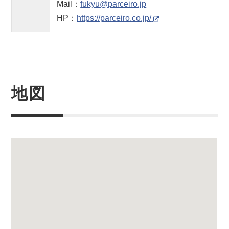
Mail：
fukyu@parceiro.jp
HP：
https://parceiro.co.jp/
地図