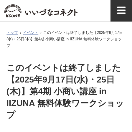
ベ
ガ
タグで探
イースト
ウエスト
ン
ジ
す
アクセ
いいづなコネクト
飯綱町につい
お問い合わ
ス
とは
て
せ
ト
ン
トップ
›
イベント
›
このイベントは終了しました【2025年9月17日
(水)・25日(木)】第4期 小商い講座 in IIZUNA 無料体験ワークショッ
プ
このイベントは終了しました
【2025年9月17日(水)・25日
(木)】第4期 小商い講座 in
IIZUNA 無料体験ワークショッ
プ