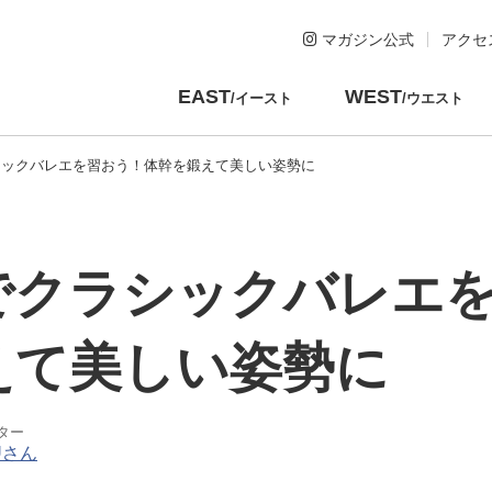
マガジン公式
アクセ
EAST
WEST
/イースト
/ウエスト
シックバレエを習おう！体幹を鍛えて美しい姿勢に
でクラシックバレエ
えて美しい姿勢に
ター
Uさん