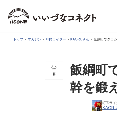
トップ
›
マガジン
›
町民ライター
›
KAORUさん
›
飯綱町でクラ
飯綱町
暮
幹を鍛
町民ライ
KAOR