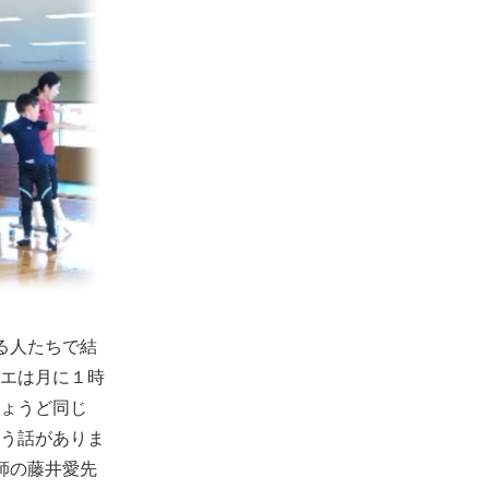
る人たちで結
エは月に１時
ょうど同じ
う話がありま
師の藤井愛先