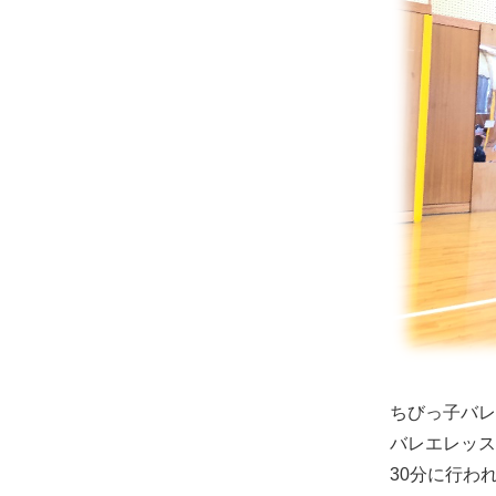
ちびっ子バレ
バレエレッス
30分に行わ