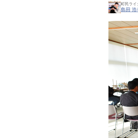
町民ライ
島田 