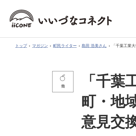
トップ
›
マガジン
›
町民ライター
›
島田 浩美さん
›
「千葉工業大
「千葉
働
町・地
意見交