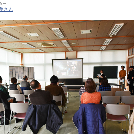
ター
浩美さん