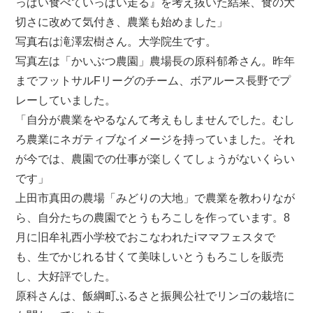
っぱい食べていっぱい走る』を考え抜いた結果、食の大
切さに改めて気付き、農業も始めました」
写真右は滝澤宏樹さん。大学院生です。
写真左は「かいぶつ農園」農場長の原科郁希さん。昨年
までフットサルFリーグのチーム、ボアルース長野でプ
レーしていました。
「自分が農業をやるなんて考えもしませんでした。むし
ろ農業にネガティブなイメージを持っていました。それ
が今では、農園での仕事が楽しくてしょうがないくらい
です」
上田市真田の農場「みどりの大地」で農業を教わりなが
ら、自分たちの農園でとうもろこしを作っています。8
月に旧牟礼西小学校でおこなわれたiママフェスタで
も、生でかじれる甘くて美味しいとうもろこしを販売
し、大好評でした。
原科さんは、飯綱町ふるさと振興公社でリンゴの栽培に