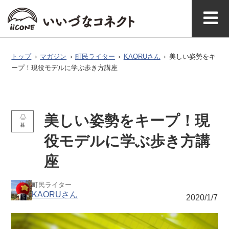
ベ
ガ
タグで探
イースト
ウエスト
ン
ジ
す
マガジ
アク
いいづなコネ
飯綱町に
お問い
ン公式
セス
クトとは
ついて
合わせ
ト
ン
トップ
›
マガジン
›
町民ライター
›
KAORUさん
›
美しい姿勢をキ
ープ！現役モデルに学ぶ歩き方講座
美しい姿勢をキープ！現
暮
役モデルに学ぶ歩き方講
座
町民ライター
KAORUさん
2020/1/7