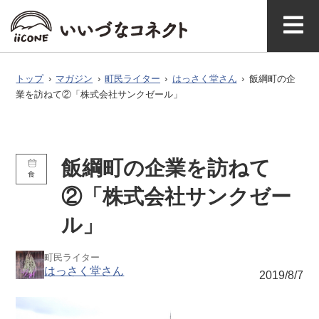
ベ
ガ
タグで探
イースト
ウエスト
ン
ジ
す
マガジ
アク
いいづなコネ
飯綱町に
お問い
ン公式
セス
クトとは
ついて
合わせ
ト
ン
トップ
›
マガジン
›
町民ライター
›
はっさく堂さん
›
飯綱町の企
業を訪ねて②「株式会社サンクゼール」
飯綱町の企業を訪ねて
食
②「株式会社サンクゼー
ル」
町民ライター
はっさく堂さん
2019/8/7