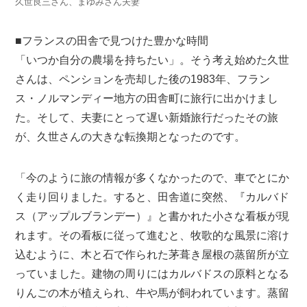
久世良三さん、まゆみさん夫妻
■フランスの田舎で見つけた豊かな時間
「いつか自分の農場を持ちたい」。そう考え始めた久世
さんは、ペンションを売却した後の1983年、フラン
ス・ノルマンディー地方の田舎町に旅行に出かけまし
た。そして、夫妻にとって遅い新婚旅行だったその旅
が、久世さんの大きな転換期となったのです。
「今のように旅の情報が多くなかったので、車でとにか
く走り回りました。すると、田舎道に突然、『カルバド
ス（アップルブランデー）』と書かれた小さな看板が現
れます。その看板に従って進むと、牧歌的な風景に溶け
込むように、木と石で作られた茅葺き屋根の蒸留所が立
っていました。建物の周りにはカルバドスの原料となる
りんごの木が植えられ、牛や馬が飼われています。蒸留