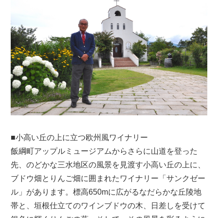
■小高い丘の上に立つ欧州風ワイナリー
飯綱町アップルミュージアムからさらに山道を登った
先、のどかな三水地区の風景を見渡す小高い丘の上に、
ブドウ畑とりんご畑に囲まれたワイナリー「サンクゼー
ル」があります。標高650mに広がるなだらかな丘陵地
帯と、垣根仕立てのワインブドウの木、日差しを受けて