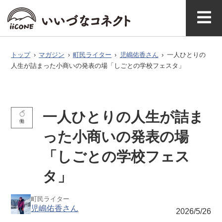
ベ
ガ
タグで探
イースト
ウエスト
ン
ジ
す
マガジ
アク
いいづなコネ
飯綱町に
お問い
ン公式
セス
クトとは
ついて
合わせ
ト
ン
トップ
›
マガジン
›
町民ライター
›
児嶋佑香さん
›
一人ひとりの
人生が詰まった小商いの発表の場「しごとの学校フェスタ」
一人ひとりの人生が詰ま
働
った小商いの発表の場
「しごとの学校フェス
タ」
町民ライター
児嶋佑香さん
2026/5/26