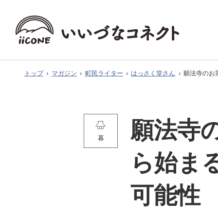
トップ
›
マガジン
›
町民ライター
›
はっさく堂さん
›
願法寺のお
願法寺
暮
ら始ま
可能性