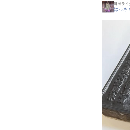
町民ライ
はっさ