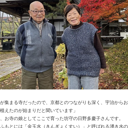
が集まる寺だったので、京都とのつながりも深く、宇治からお
植えたのが始まりだと聞いています」
、お寺の娘としてここで育った坊守の日野多慶子さんです。
ふもとには「金玉水（きんぎょくすい）」と呼ばれる湧き水の