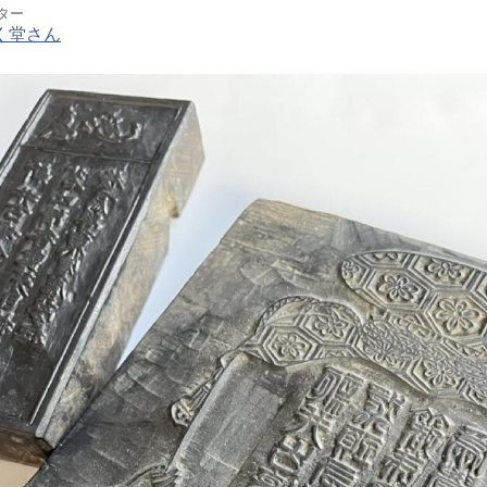
ター
く堂さん