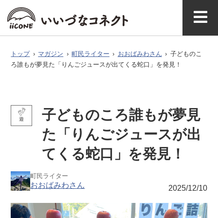
ベ
ガ
タグで探
イースト
ウエスト
ン
ジ
す
マガジ
アク
いいづなコネ
飯綱町に
お問い
ン公式
セス
クトとは
ついて
合わせ
ト
ン
トップ
›
マガジン
›
町民ライター
›
おおばみわさん
›
子どものこ
ろ誰もが夢見た「りんごジュースが出てくる蛇口」を発見！
子どものころ誰もが夢見
遊
た「りんごジュースが出
てくる蛇口」を発見！
町民ライター
おおばみわさん
2025/12/10