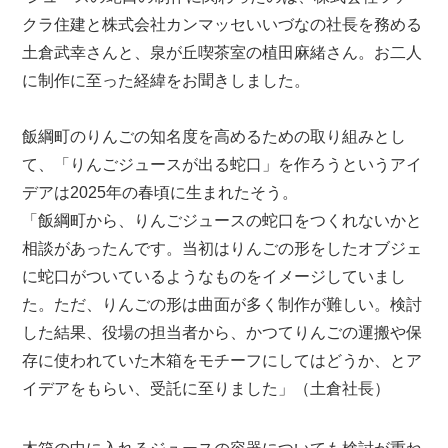
クラ住建と株式会社カンマッセいいづなの社長を務める
土倉武幸さんと、泉が丘喫茶室の植田麻緒さん。お二人
に制作に至った経緯をお聞きしました。
飯綱町のりんごの知名度を高めるための取り組みとし
て、「りんごジュースが出る蛇口」を作ろうというアイ
デアは2025年の春頃に生まれたそう。
「飯綱町から、りんごジュースの蛇口をつくれないかと
相談があったんです。当初はりんごの形をしたオブジェ
に蛇口がついているようなものをイメージしていまし
た。ただ、りんごの形は曲面が多く制作が難しい。検討
した結果、役場の担当者から、かつてりんごの運搬や保
存に使われていた木箱をモチーフにしてはどうか、とア
イデアをもらい、受託に至りました」（土倉社長）